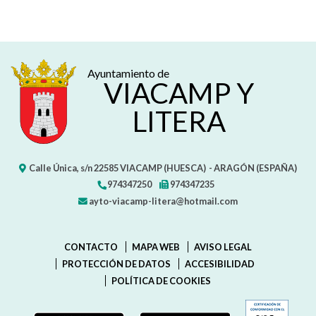
Ayuntamiento de
VIACAMP Y
LITERA
Calle Única, s/n
22585
VIACAMP (HUESCA)
- ARAGÓN
(ESPAÑA)
974347250
974347235
ayto-viacamp-litera@hotmail.com
CONTACTO
MAPA WEB
AVISO LEGAL
PROTECCIÓN DE DATOS
ACCESIBILIDAD
POLÍTICA DE COOKIES
ENLAC