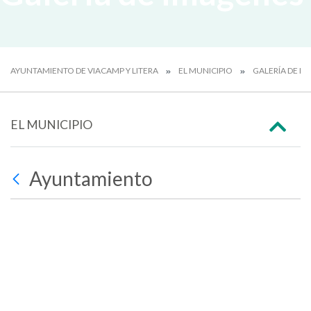
AYUNTAMIENTO DE VIACAMP Y LITERA
EL MUNICIPIO
GALERÍA DE I
EL MUNICIPIO
Ayuntamiento