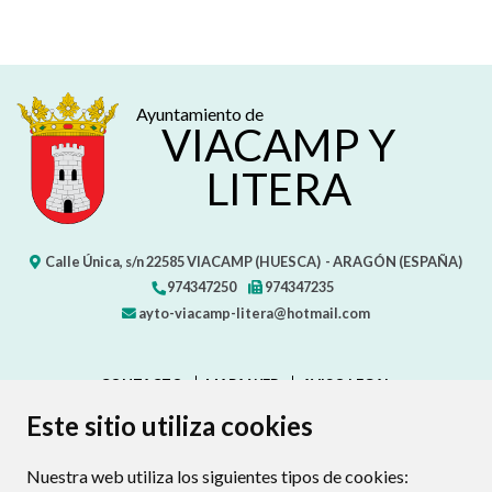
Ayuntamiento de
VIACAMP Y
LITERA
Calle Única, s/n
22585
VIACAMP (HUESCA)
- ARAGÓN
(ESPAÑA)
974347250
974347235
ayto-viacamp-litera@hotmail.com
CONTACTO
MAPA WEB
AVISO LEGAL
PROTECCIÓN DE DATOS
ACCESIBILIDAD
Este sitio utiliza cookies
POLÍTICA DE COOKIES
Nuestra web utiliza los siguientes tipos de cookies:
ENLAC