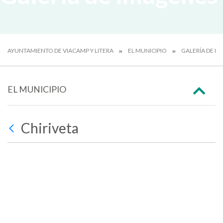
AYUNTAMIENTO DE VIACAMP Y LITERA
EL MUNICIPIO
GALERÍA DE I
EL MUNICIPIO
Chiriveta