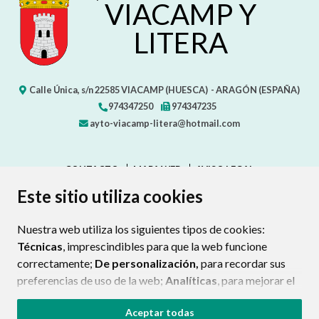
VIACAMP Y
LITERA
Calle Única, s/n
22585
VIACAMP (HUESCA)
- ARAGÓN
(ESPAÑA)
974347250
974347235
ayto-viacamp-litera@hotmail.com
CONTACTO
MAPA WEB
AVISO LEGAL
PROTECCIÓN DE DATOS
ACCESIBILIDAD
Este sitio utiliza cookies
POLÍTICA DE COOKIES
Nuestra web utiliza los siguientes tipos de cookies:
ENLAC
Técnicas
, imprescindibles para que la web funcione
correctamente;
De personalización,
para recordar sus
preferencias de uso de la web;
Analíticas
, para mejorar el
funcionamiento de la web y sus servicios.
Aceptar todas