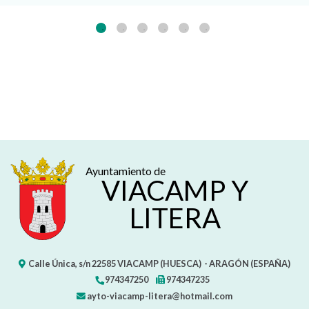
Ayuntamiento de
VIACAMP Y
LITERA
Calle Única, s/n
22585
VIACAMP (HUESCA)
- ARAGÓN
(ESPAÑA)
974347250
974347235
ayto-viacamp-litera@hotmail.com