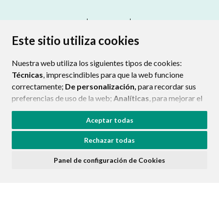
CONTACTO
MAPA WEB
AVISO LEGAL
PROTECCIÓN DE DATOS
ACCESIBILIDAD
Este sitio utiliza cookies
POLÍTICA DE COOKIES
Nuestra web utiliza los siguientes tipos de cookies:
ENLAC
Técnicas
, imprescindibles para que la web funcione
correctamente;
De personalización,
para recordar sus
preferencias de uso de la web;
Analíticas
, para mejorar el
funcionamiento de la web y sus servicios.
Aceptar todas
Si acepta pulsando el botón
“Aceptar todas”
Rechazar todas
consideramos que acepta su uso. Si pulsa el botón
“Rechazar todas”
o continúa navegando sin realizar
Panel de configuración de Cookies
ninguna acción, se guardarán las cookies técnicas
imprescindibles. Para personalizar sus preferencias
acceda al
“Panel de configuración de cookies”.
Puede consultar más información, cómo configurarlas y