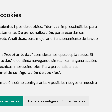
a cookies
guientes tipos de cookies:
Técnicas
, imprescindibles para
ectamente;
De personalización,
para recordar sus
 web;
Analíticas
, para mejorar el funcionamiento de la web
ón
“Aceptar todas”
consideramos que acepta su uso. Si
 todas”
o continúa navegando sin realizar ninguna acción,
técnicas imprescindibles. Para personalizar sus
anel de configuración de cookies”.
mación, cómo configurarlas y posibles riesgos en nuestra
- ARAGÓN
(ESPAÑA)
hazar todas
Panel de configuración de Cookies