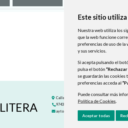
Este sitio utiliz
Nuestra web utiliza los si
que la web funcione corr
preferencias de uso de la
y sus servicios.
Si acepta pulsando el bot
pulsa el botón
“Rechazar
se guardarán las cookies 
preferencias acceda al
“P
Puede consultar más infor
Calle Única, s/n
22585
VIACAMP (HUESCA)
Política de Cookies
.
LITERA
974347250
974347235
ayto-viacamp-litera@hotmail.com
Aceptar todas
Rec