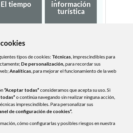
El tiempo
información
turística
a cookies
guientes tipos de cookies:
Técnicas
, imprescindibles para
ectamente;
De personalización,
para recordar sus
 web;
Analíticas
, para mejorar el funcionamiento de la web
ón
“Aceptar todas”
consideramos que acepta su uso. Si
 todas”
o continúa navegando sin realizar ninguna acción,
técnicas imprescindibles. Para personalizar sus
anel de configuración de cookies”.
mación, cómo configurarlas y posibles riesgos en nuestra
- ARAGÓN
(ESPAÑA)