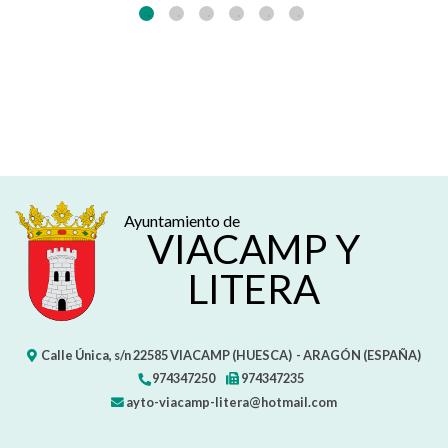
Ayuntamiento de
VIACAMP Y
LITERA
Calle Única, s/n
22585
VIACAMP (HUESCA)
- ARAGÓN
(ESPAÑA)
974347250
974347235
ayto-viacamp-litera@hotmail.com