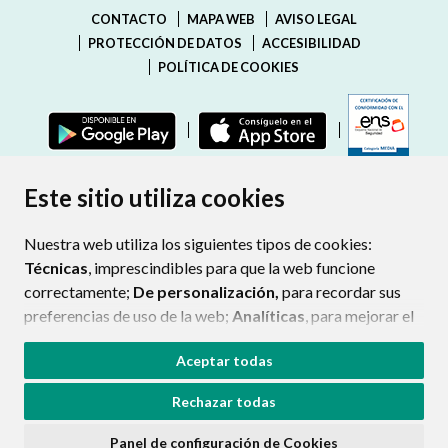
CONTACTO
MAPA WEB
AVISO LEGAL
PROTECCIÓN DE DATOS
ACCESIBILIDAD
POLÍTICA DE COOKIES
ENLAC
Este sitio utiliza cookies
Nuestra web utiliza los siguientes tipos de cookies:
Técnicas
, imprescindibles para que la web funcione
correctamente;
De personalización,
para recordar sus
preferencias de uso de la web;
Analíticas
, para mejorar el
funcionamiento de la web y sus servicios.
Aceptar todas
Si acepta pulsando el botón
“Aceptar todas”
Rechazar todas
consideramos que acepta su uso. Si pulsa el botón
“Rechazar todas”
o continúa navegando sin realizar
Panel de configuración de Cookies