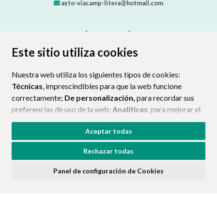
ayto-viacamp-litera@hotmail.com
CONTACTO
MAPA WEB
AVISO LEGAL
PROTECCIÓN DE DATOS
ACCESIBILIDAD
Este sitio utiliza cookies
POLÍTICA DE COOKIES
Nuestra web utiliza los siguientes tipos de cookies:
ENLAC
Técnicas
, imprescindibles para que la web funcione
correctamente;
De personalización,
para recordar sus
preferencias de uso de la web;
Analíticas
, para mejorar el
funcionamiento de la web y sus servicios.
Aceptar todas
Si acepta pulsando el botón
“Aceptar todas”
Rechazar todas
consideramos que acepta su uso. Si pulsa el botón
“Rechazar todas”
o continúa navegando sin realizar
Panel de configuración de Cookies
ninguna acción, se guardarán las cookies técnicas
imprescindibles. Para personalizar sus preferencias
acceda al
“Panel de configuración de cookies”.