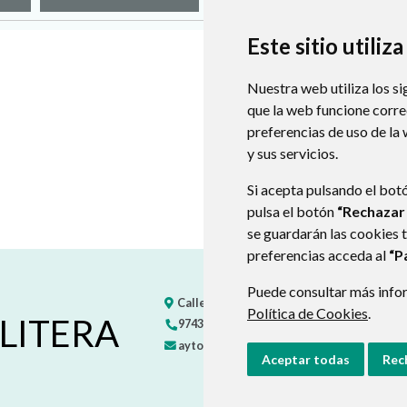
Este sitio utiliz
Nuestra web utiliza los si
que la web funcione corr
preferencias de uso de la
y sus servicios.
Si acepta pulsando el bot
pulsa el botón
“Rechazar
se guardarán las cookies 
preferencias acceda al
“P
Puede consultar más infor
Calle Única, s/n
22585
VIACAMP (HUESCA)
Política de Cookies
.
LITERA
974347250
974347235
ayto-viacamp-litera@hotmail.com
Aceptar todas
Rec