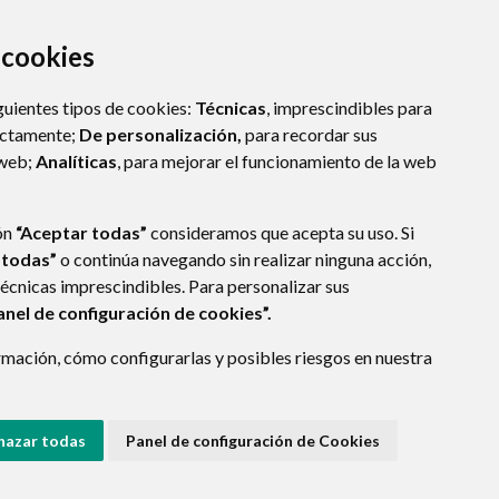
a cookies
guientes tipos de cookies:
Técnicas
, imprescindibles para
ectamente;
De personalización,
para recordar sus
 web;
Analíticas
, para mejorar el funcionamiento de la web
ón
“Aceptar todas”
consideramos que acepta su uso. Si
 todas”
o continúa navegando sin realizar ninguna acción,
técnicas imprescindibles. Para personalizar sus
anel de configuración de cookies”.
mación, cómo configurarlas y posibles riesgos en nuestra
- ARAGÓN
(ESPAÑA)
hazar todas
Panel de configuración de Cookies