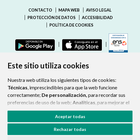
CONTACTO
MAPA WEB
AVISO LEGAL
PROTECCIÓN DE DATOS
ACCESIBILIDAD
POLÍTICA DE COOKIES
ENLAC
Este sitio utiliza cookies
Nuestra web utiliza los siguientes tipos de cookies:
Técnicas
, imprescindibles para que la web funcione
correctamente;
De personalización,
para recordar sus
preferencias de uso de la web;
Analíticas
, para mejorar el
funcionamiento de la web y sus servicios.
Aceptar todas
Si acepta pulsando el botón
“Aceptar todas”
Rechazar todas
consideramos que acepta su uso. Si pulsa el botón
“Rechazar todas”
o continúa navegando sin realizar