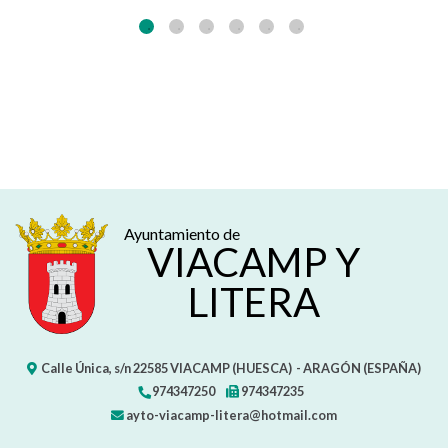
Ayuntamiento de
VIACAMP Y
LITERA
Calle Única, s/n
22585
VIACAMP (HUESCA)
- ARAGÓN
(ESPAÑA)
974347250
974347235
ayto-viacamp-litera@hotmail.com